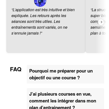
“L’application est très intuitive et bien
“La struct
expliquée. Les retours après les
super bien
séances sont très utiles. Les
comprendre
entraînements sont variés, on ne
semaine. E
s’ennuie jamais !”
plan à tou
FAQ
Pourquoi me préparer pour un
objectif ou une course ?
J’ai plusieurs courses en vue,
comment les intégrer dans mon
plan d’entrainement ?